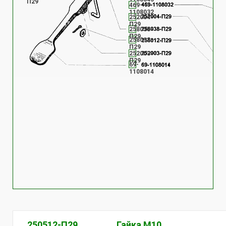
П29
469-
1108032
252004-
П29
258038-
П29
258012-
П29
252003-
П29
69-
1108014
250512-П29
Гайка М10