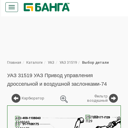
Кнопка
меню
ПОИСК
Главная
Каталоги
УАЗ
УАЗ 31519
Выбор детали
УАЗ 31519 УАЗ Привод управления
дроссельной и воздушной заслонками-74
Фильтр
Карбюратор
воздушный
%
252177-
469-
П29
1108040
51-