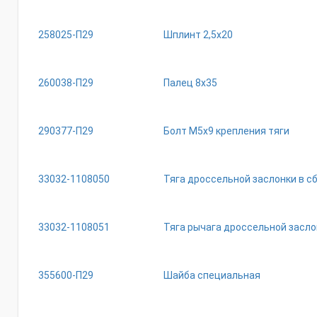
258025-П29
Шплинт 2,5х20
260038-П29
Палец 8х35
290377-П29
Болт М5х9 крепления тяги
33032-1108050
Тяга дроссельной заслонки в с
33032-1108051
Тяга рычага дроссельной засло
355600-П29
Шайба специальная