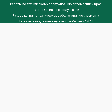
Работы по техническому обслуживанию автомобилей Краз
Руководства по эксплуатации
Руководства по техническому обслуживанию и ремонту
Техническая документация автомобилей КАМАЗ
Техническая документация автомобилей ГАЗ
Техническая документация ЗИЛ
Дизельные двигателя Венчай
(0536) 75-88-80 | (067) 523-05-00
(0536) 77-77-45 | (0536) 77-77-36
(044) 221-22-14 | (057) 780-50-88



Banga.ua
© 2026 г.
Все права защищены.