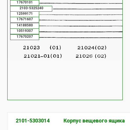
17670101
2103-5325240
12599171
17671607
14188580
10519307
17670207
2101-5303014
Корпус вещевого ящика