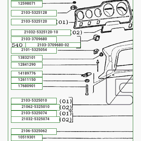
12598071
2103-5325128
2103-5325120
21032-5325120-10
2103-3709680
2103-3709680-02
2101-5325054
13832101
12841290
14189776
12611150
17680901
2103-5325010
21062-5325010
2103-5325074
21032-5325074
2103-5325062
2106-5325062
10519301