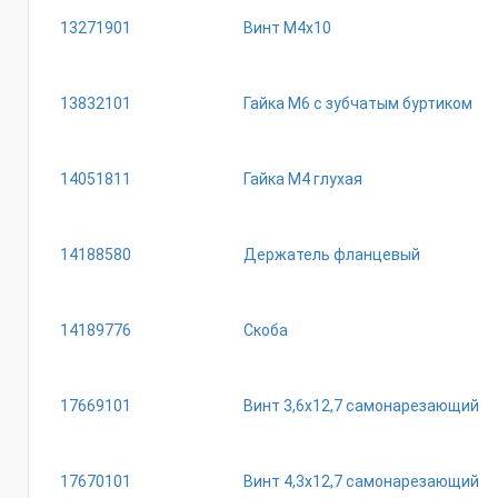
13271901
Винт М4х10
13832101
Гайка М6 с зубчатым буртиком
14051811
Гайка М4 глухая
14188580
Держатель фланцевый
14189776
Скоба
17669101
Винт 3,6х12,7 самонарезающий
17670101
Винт 4,3х12,7 самонарезающий