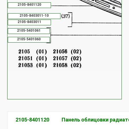
2105-8401120
2105-8403011-10
2105-8403011
2105-5401061
2105-5401060
2105-8401120
Панель облицовки радиат