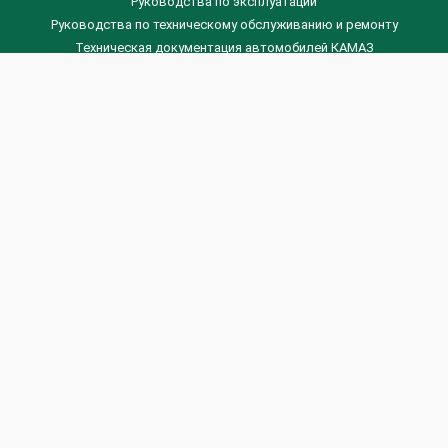
Руководства по эксплуатации
Руководства по техническому обслуживанию и ремонту
Техническая документация автомобилей КАМАЗ
Техническая документация автомобилей ГАЗ
Техническая документация ЗИЛ
Дизельные двигателя Венчай
(0536) 75-88-80 | (067) 523-05-00
(0536) 77-77-45 | (0536) 77-77-36
(044) 221-22-14 | (057) 780-50-88



Banga.ua
© 2026 г.
Все права защищены.