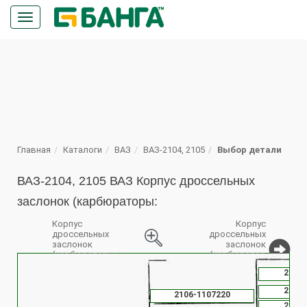
Кнопка
меню
ПОИСК
Главная
Каталоги
ВАЗ
ВАЗ-2104, 2105
Выбор детали
ВАЗ-2104, 2105 ВАЗ Корпус дроссельных
заслонок (карбюраторы:
Корпус
Корпус
дроссельных
дроссельных
заслонок
заслонок
(карбюраторы:
(карбюратор
%
2105-1107010,
2106-
2106-
2107-1107010,
1107010-10)
2105-1107010-
2101-
2106-1107220
30, 2107-
1107010-30)
2101-