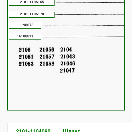
2101-1106165
2101-1106170
11198073
16100811
2101-1104090
Шланг