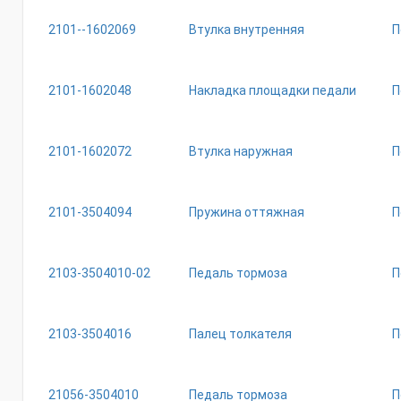
2101--1602069
Втулка внутренняя
П
2101-1602048
Накладка площадки педали
П
2101-1602072
Втулка наружная
П
2101-3504094
Пружина оттяжная
П
2103-3504010-02
Педаль тормоза
П
2103-3504016
Палец толкателя
П
21056-3504010
Педаль тормоза
П