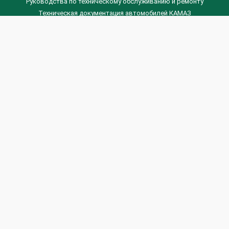
Руководства по техническому обслуживанию и ремонту
Техническая документация автомобилей КАМАЗ
Техническая документация автомобилей ГАЗ
Техническая документация ЗИЛ
Дизельные двигателя Венчай
(0536) 75-88-80 | (067) 523-05-00
(0536) 77-77-45 | (0536) 77-77-36
(044) 221-22-14 | (057) 780-50-88



Banga.ua
© 2026 г.
Все права защищены.