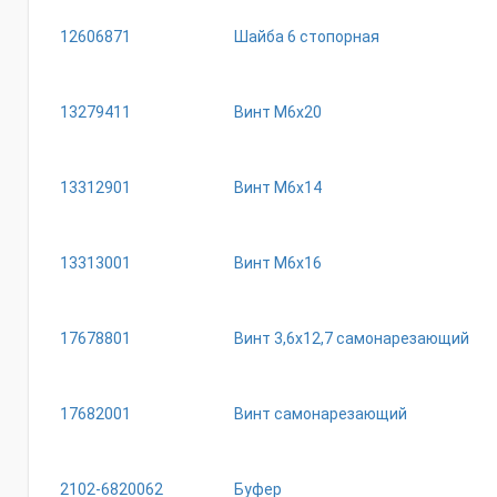
12606871
Шайба 6 стопорная
13279411
Винт М6х20
13312901
Винт М6х14
13313001
Винт М6х16
17678801
Винт 3,6х12,7 самонарезающий
17682001
Винт самонарезающий
2102-6820062
Буфер