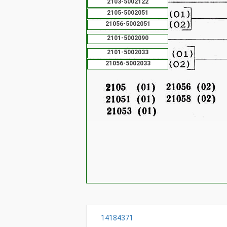
2103-5002122
2105-5002051
21056-5002051
2101-5002090
2101-5002033
21056-5002033
14184371