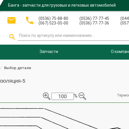
Банга - запчасти для грузовых и легковых автомобилей


(0536) 75-88-80
(0536) 77-77-45
(044
(067) 523-05-00
(0536) 77-77-36
(057

Запчасти
О компан
Выбор детали
изоляция-5
%
Термо