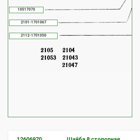
10517070
2101-1701067
2112-1701050
12606970
Шайба 8 стопорная