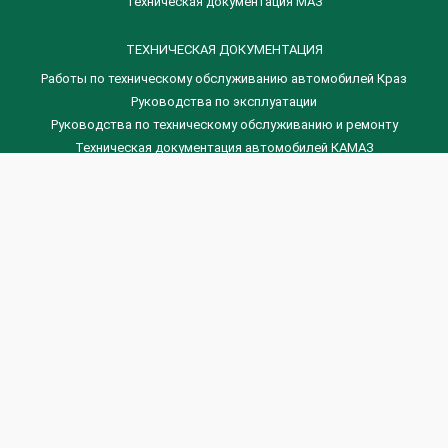
Техническая документация МАЗ
ТЕХНИЧЕСКАЯ ДОКУМЕНТАЦИЯ
Работы по техническому обслуживанию автомобилей Краз
Руководства по эксплуатации
Руководства по техническому обслуживанию и ремонту
Техническая документация автомобилей КАМАЗ
Техническая документация автомобилей ГАЗ
Техническая документация ЗИЛ
Дизельные двигателя Венчай
(0536) 75-88-80 | (067) 523-05-00
(0536) 77-77-45 | (0536) 77-77-36
(044) 221-22-14 | (057) 780-50-88



Banga.ua
© 2026 г.
Все права защищены.