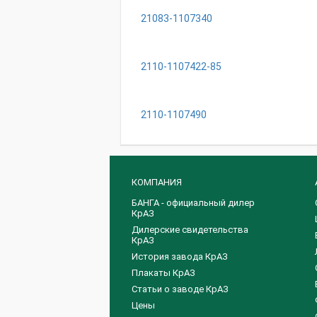
21083-1107340
2110-1107422-85
2110-1107490
КОМПАНИЯ
БАНГА - официальный дилер
КрАЗ
Дилерские свидетельства
КрАЗ
История завода КрАЗ
Плакаты КрАЗ
Статьи о заводе КрАЗ
Цены