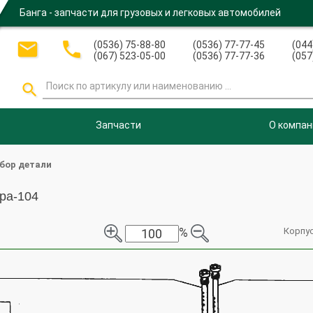
Банга - запчасти для грузовых и легковых автомобилей


(0536) 75-88-80
(0536) 77-77-45
(044
(067) 523-05-00
(0536) 77-77-36
(057

Запчасти
О компан
бор детали
ра-104
%
Корпу