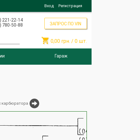
Вход
Регистрация
) 221-22-14
ЗАПРОС ПО VIN
) 780-50-88

0,00
грн. /
0
шт.
ии
Гараж
с карбюратора
2108-1107340-10
21081-1107340-45
2108-1107336