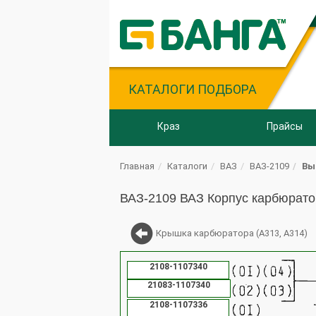
КАТАЛОГИ ПОДБОРА
Краз
Прайсы
Главная
Каталоги
ВАЗ
ВАЗ-2109
Вы
ВАЗ-2109 ВАЗ Корпус карбюрато
Крышка карбюратора (А313, А314)
2108-1107340
21083-1107340
2108-1107336