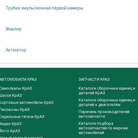
Трубка эмульсионная первой камеры
Жиклер
Актюатор
АВТОМОБИЛИ КРАЗ
ЗАПЧАСТИ КРАЗ
Самосвалы КрАЗ
Каталоги сборочных единиц и
деталей КрАЗ
Шасси КрАЗ
​Каталоги сборочных единиц и
Бортовые автомобили КрАЗ
деталей к двигателям
Лесовозы КрАЗ
Перечень производителей
автозапчасти
Седельные тягачи КрАЗ
Каталоги подбора
Видео КрАЗ
автозапчастей по маркам
Фото КрАЗ
автомобилей
Самый старый каталог