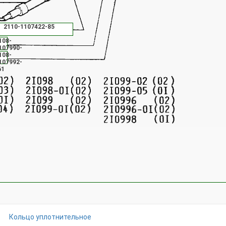
2110-1107422-85
108-
107990-
108-
61
107992-
61
Кольцо уплотнительное