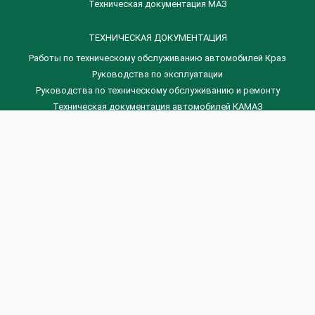
Техническая документация МАЗ
ТЕХНИЧЕСКАЯ ДОКУМЕНТАЦИЯ
Работы по техническому обслуживанию автомобилей Краз
Руководства по эксплуатации
Руководства по техническому обслуживанию и ремонту
Техническая документация автомобилей КАМАЗ
Техническая документация автомобилей ГАЗ
Техническая документация ЗИЛ
Дизельные двигателя Венчай
(0536) 75-88-80 | (067) 523-05-00
(0536) 77-77-45 | (0536) 77-77-36
(044) 221-22-14 | (057) 780-50-88



Banga.ua
© 2026 г.
Все права защищены.