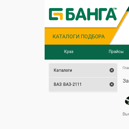
КАТАЛОГИ ПОДБОРА
Краз
Прайсы
Гла

Каталоги
За

ВАЗ: ВАЗ-2111
Вы