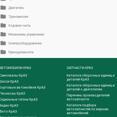
Двигатель
Трансмиссия
Ходовая часть
Механизмы управления
Электрооборудование
Принадлежности
АВТОМОБИЛИ КРАЗ
ЗАПЧАСТИ КРАЗ
Самосвалы КрАЗ
Каталоги сборочных единиц и
деталей КрАЗ
Шасси КрАЗ
​Каталоги сборочных единиц и
Бортовые автомобили КрАЗ
деталей к двигателям
Лесовозы КрАЗ
Перечень производителей
автозапчасти
Седельные тягачи КрАЗ
Каталоги подбора
Видео КрАЗ
автозапчастей по маркам
Фото КрАЗ
автомобилей