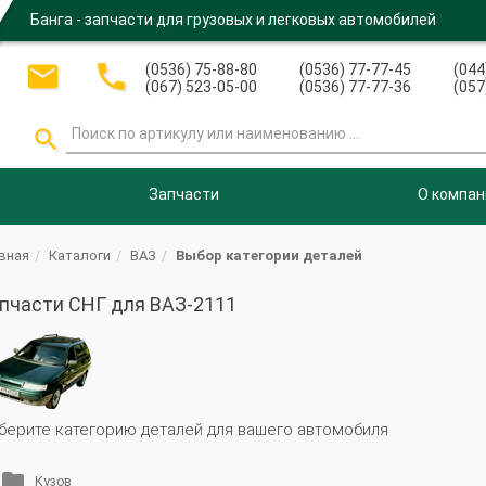
Банга - запчасти для грузовых и легковых автомобилей


(0536) 75-88-80
(0536) 77-77-45
(044
(067) 523-05-00
(0536) 77-77-36
(057

Запчасти
О компан
вная
Каталоги
ВАЗ
Выбор категории деталей
пчасти СНГ для ВАЗ-2111
берите категорию деталей для вашего автомобиля
Кузов