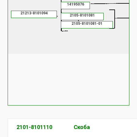
14195076
21213-8101094
2105-8101081
2105-8101081-01
2101-8101110
Скоба