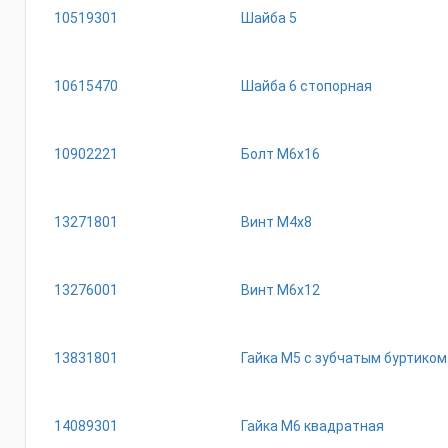
10519301
Шайба 5
10615470
Шайба 6 стопорная
10902221
Болт М6х16
13271801
Винт М4х8
13276001
Винт М6х12
13831801
Гайка М5 с зубчатым буртиком
14089301
Гайка М6 квадратная