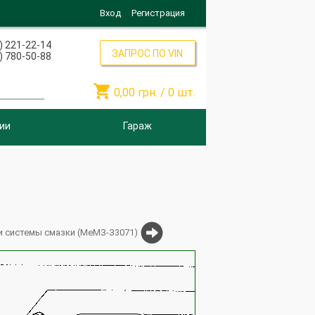
Вход
Регистрация
) 221-22-14
ЗАПРОС ПО VIN
) 780-50-88

0,00
грн. /
0
шт.
ии
Гараж
и системы смазки (МеМЗ-З3071)
2112-1148010-32
245.1702096