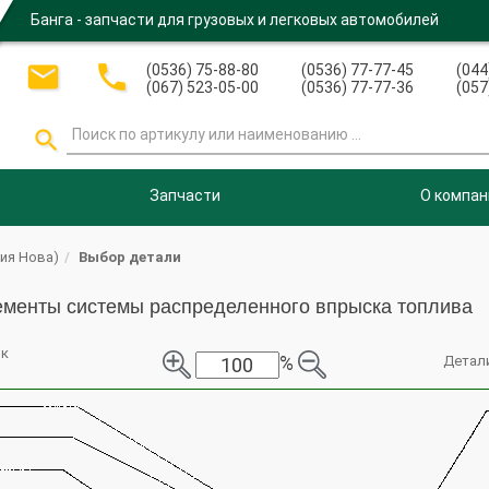
Банга - запчасти для грузовых и легковых автомобилей


(0536) 75-88-80
(0536) 77-77-45
(044
(067) 523-05-00
(0536) 77-77-36
(057

Запчасти
О компан
рия Нова)
Выбор детали
ементы системы распределенного впрыска топлива
ок
%
Детал