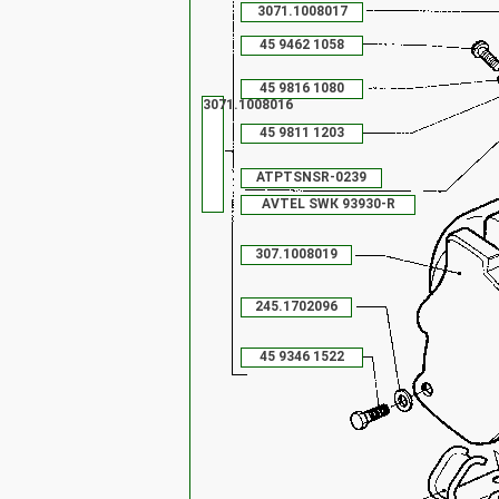
3071.1008017
45 9462 1058
45 9816 1080
3071.1008016
45 9811 1203
АТРТSNSR-0239
АVТЕL SWК 93930-R
307.1008019
245.1702096
45 9346 1522