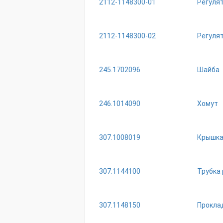
2112-1148300-01
Регулят
2112-1148300-02
Регулят
245.1702096
Шайба
246.1014090
Хомут
307.1008019
Крышка
307.1144100
Трубка
307.1148150
Прокла