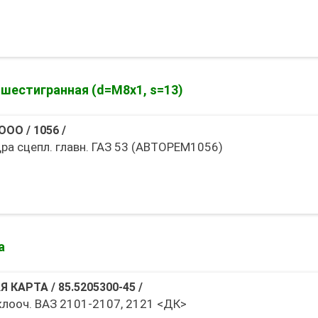
 шестигранная (d=М8х1, s=13)
 ООО
/
1056
/
ра сцепл. главн. ГАЗ 53 (АВТОРЕМ1056)
а
Я КАРТА
/
85.5205300-45
/
клооч. ВАЗ 2101-2107, 2121 <ДК>