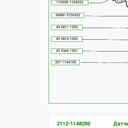
110308-1104032
968М-3724302
45 9811 1205
45 9816 1005
45 9346 1501
307.1144100
2112-1148200
Датчи