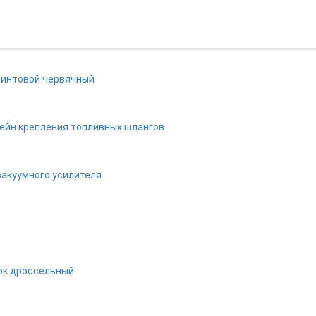
винтовой червячный
ейн крепления топливных шлангов
вакуумного усилителя
ок дроссельный