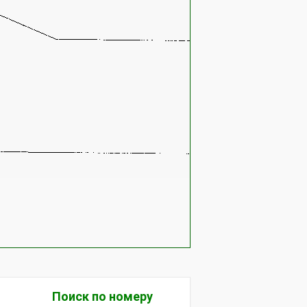
45 9811 1206
246.1014090
Поиск по номеру