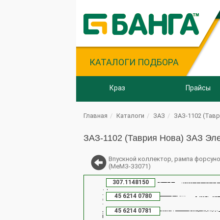
КАТАЛОГИ ПОДБОРА
Краз
Прайсы
Главная
Каталоги
ЗАЗ
ЗАЗ-1102 (Тав
ЗАЗ-1102 (Таврия Нова) ЗАЗ Эл
Впускной коллектор, рампа форсун
(МеМЗ-З3071)
307.1148150
45 6214 0780
45 6214 0781