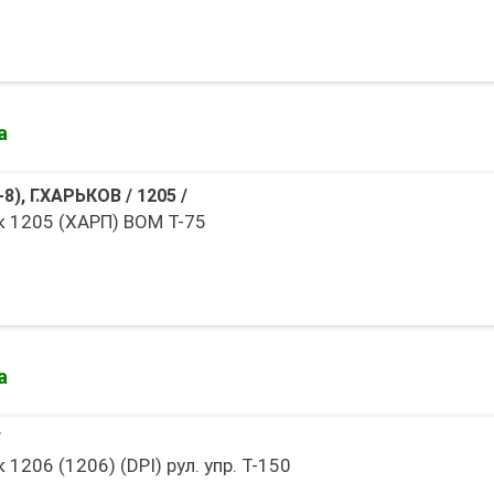
а
8), Г.ХАРЬКОВ
/
1205
/
 1205 (ХАРП) ВОМ Т-75
а
/
1206 (1206) (DPI) рул. упр. Т-150