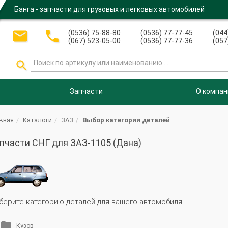
Банга - запчасти для грузовых и легковых автомобилей


(0536) 75-88-80
(0536) 77-77-45
(044
(067) 523-05-00
(0536) 77-77-36
(057

Запчасти
О компан
вная
Каталоги
ЗАЗ
Выбор категории деталей
пчасти СНГ для ЗАЗ-1105 (Дана)
берите категорию деталей для вашего автомобиля
Кузов