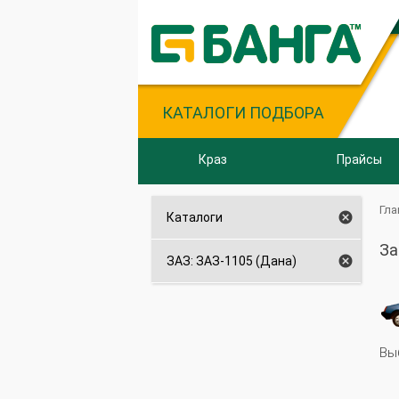
КАТАЛОГИ ПОДБОРА
Краз
Прайсы
Гла

Каталоги
За

ЗАЗ: ЗАЗ-1105 (Дана)
Вы