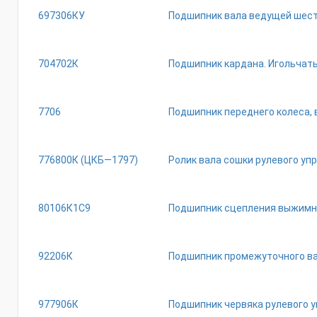
697306КУ
Подшипник вала ведущей шестер
704702К
Подшипник кардана. Игольчатый,
7706
Подшипник переднего колеса, вн
776800К (ЦКБ—1797)
Ролик вала сошки рулевого упр
80106К1С9
Подшипник сцепления выжимной
92206К
Подшипник промежуточного вала
977906К
Подшипник червяка рулевого упр