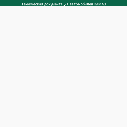
Техническая документация автомобилей КАМАЗ
Техническая документация автомобилей ГАЗ
Техническая документация ЗИЛ
Дизельные двигателя Венчай
(0536) 75-88-80 | (067) 523-05-00
(0536) 77-77-45 | (0536) 77-77-36
(044) 221-22-14 | (057) 780-50-88



Banga.ua
© 2026 г.
Все права защищены.