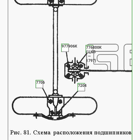
977906К
776800К
(ЦКБ
—
1797)
7706
7204