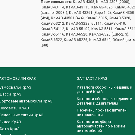
Применяемость:
КамАЗ-4308, КамАЗ-4308 (2008),
КамАЗ-43114, КамАЗ-43118, КамАЗ-4326, КамАЗ-432
(каталог 2003г), КамАЗ-43261 (Евро-1, 2), КамАЗ-4350
(4х4), КамАЗ-43501 (4х4), КамАЗ-5315, КамАЗ-5320,
КамАЗ-53212, КамАЗ-53228, 65111, КамАЗ-5410,
КамАЗ-54112, КамАЗ-55102, КамАЗ-5511, КамАЗ-6511
КамАЗ-65116, КамАЗ-6520, КамАЗ-6520 (Euro-2, 3),
КамАЗ-6522, КамАЗ-65226, КамАЗ-6540, Общий (см. 
ции)
АВТОМОБИЛИ КРАЗ
ЗАПЧАСТИ КРАЗ
Самосвалы КрАЗ
Каталоги сборочных единиц и
деталей КрАЗ
Шасси КрАЗ
​Каталоги сборочных единиц и
Бортовые автомобили КрАЗ
деталей к двигателям
Лесовозы КрАЗ
Перечень производителей
автозапчасти
Седельные тягачи КрАЗ
Каталоги подбора
Видео КрАЗ
автозапчастей по маркам
Фото КрАЗ
автомобилей