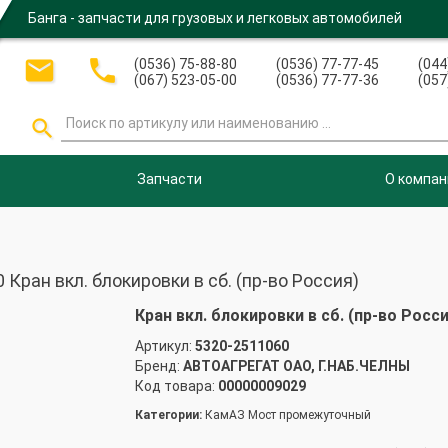
Банга - запчасти для грузовых и легковых автомобилей


(0536) 75-88-80
(0536) 77-77-45
(044
(067) 523-05-00
(0536) 77-77-36
(057

Запчасти
О компан
Кран вкл. блокировки в сб. (пр-во Россия)
Кран вкл. блокировки в сб. (пр-во Росси
Артикул:
5320-2511060
Бренд:
АВТОАГРЕГАТ ОАО, Г.НАБ.ЧЕЛНЫ
Код товара:
00000009029
Категории:
КамАЗ Мост промежуточный