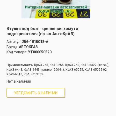
Втулка под болт крепления хомута
подогревателя (пр-во АвтоКрАЗ)
Артикул:
256-1015018-А
Бренд:
АВТОКРАЗ
Код товара:
УТ000050520
Применяемость:
КрАЗ-255, КрАЗ-256, КрАЗ-260, КрАЗ-6322 (шасси),
КрАЗ-6443, КрАЗ-6443 (каталог 2004 г), КрАЗ-65055, КрАЗ-65055-02,
КрАЗ-6510, КрАЗ-7133С4
Нет в наличии
УВЕДОМИТЬ О НАЛИЧИИ