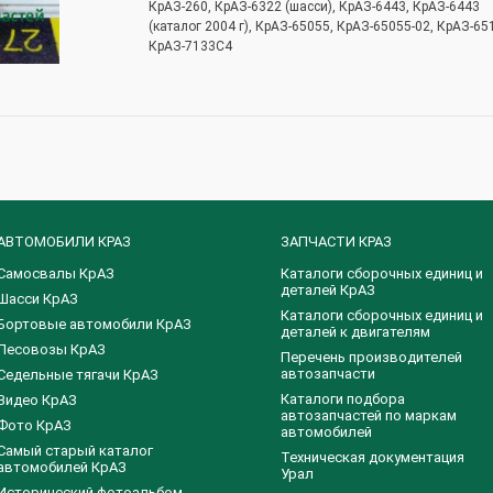
КрАЗ-260, КрАЗ-6322 (шасси), КрАЗ-6443, КрАЗ-6443
(каталог 2004 г), КрАЗ-65055, КрАЗ-65055-02, КрАЗ-65
КрАЗ-7133С4
АВТОМОБИЛИ КРАЗ
ЗАПЧАСТИ КРАЗ
Самосвалы КрАЗ
Каталоги сборочных единиц и
деталей КрАЗ
Шасси КрАЗ
​Каталоги сборочных единиц и
Бортовые автомобили КрАЗ
деталей к двигателям
Лесовозы КрАЗ
Перечень производителей
автозапчасти
Седельные тягачи КрАЗ
Каталоги подбора
Видео КрАЗ
автозапчастей по маркам
Фото КрАЗ
автомобилей
Самый старый каталог
Техническая документация
автомобилей КрАЗ
Урал
Исторический фотоальбом