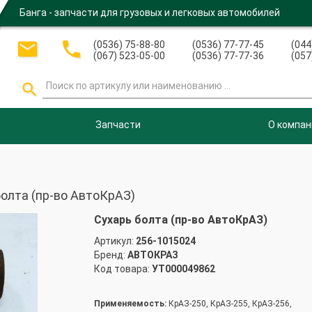
Банга - запчасти для грузовых и легковых автомобилей


(0536) 75-88-80
(0536) 77-77-45
(044
(067) 523-05-00
(0536) 77-77-36
(057

Запчасти
О компан
олта (пр-во АвтоКрАЗ)
Сухарь болта (пр-во АвтоКрАЗ)
Артикул:
256-1015024
Бренд:
АВТОКРАЗ
Код товара:
УТ000049862
Применяемость:
КрАЗ-250, КрАЗ-255, КрАЗ-256,