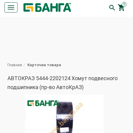
0


Кнопка
меню
ПОИСК
Главная
Карточка товара
АВТОКРАЗ 5444-2202124 Хомут подвесного
подшипника (пр-во АвтоКрАЗ)