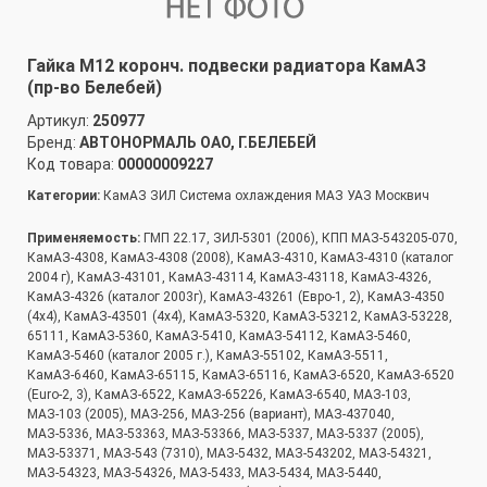
Гайка М12 коронч. подвески радиатора КамАЗ
(пр-во Белебей)
Артикул:
250977
Бренд:
АВТОНОРМАЛЬ ОАО, Г.БЕЛЕБЕЙ
Код товара:
00000009227
Категории:
КамАЗ ЗИЛ Система охлаждения МАЗ УАЗ Москвич
Применяемость:
ГМП 22.17, ЗИЛ-5301 (2006), КПП МАЗ-543205-070,
КамАЗ-4308, КамАЗ-4308 (2008), КамАЗ-4310, КамАЗ-4310 (каталог
2004 г), КамАЗ-43101, КамАЗ-43114, КамАЗ-43118, КамАЗ-4326,
КамАЗ-4326 (каталог 2003г), КамАЗ-43261 (Евро-1, 2), КамАЗ-4350
(4х4), КамАЗ-43501 (4х4), КамАЗ-5320, КамАЗ-53212, КамАЗ-53228,
65111, КамАЗ-5360, КамАЗ-5410, КамАЗ-54112, КамАЗ-5460,
КамАЗ-5460 (каталог 2005 г.), КамАЗ-55102, КамАЗ-5511,
КамАЗ-6460, КамАЗ-65115, КамАЗ-65116, КамАЗ-6520, КамАЗ-6520
(Euro-2, 3), КамАЗ-6522, КамАЗ-65226, КамАЗ-6540, МАЗ-103,
МАЗ-103 (2005), МАЗ-256, МАЗ-256 (вариант), МАЗ-437040,
МАЗ-5336, МАЗ-53363, МАЗ-53366, МАЗ-5337, МАЗ-5337 (2005),
МАЗ-53371, МАЗ-543 (7310), МАЗ-5432, МАЗ-543202, МАЗ-54321,
МАЗ-54323, МАЗ-54326, МАЗ-5433, МАЗ-5434, МАЗ-5440,