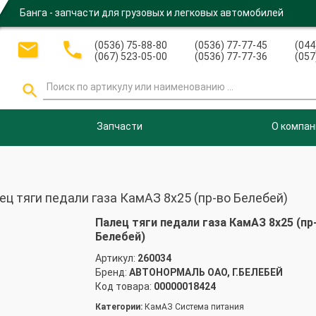
Банга - запчасти для грузовых и легковых автомобилей


(0536) 75-88-80
(0536) 77-77-45
(044
(067) 523-05-00
(0536) 77-77-36
(057

Запчасти
О компан
 тяги педали газа КамАЗ 8х25 (пр-во Белебей)
Палец тяги педали газа КамАЗ 8х25 (пр
Белебей)
Артикул:
260034
Бренд:
АВТОНОРМАЛЬ ОАО, Г.БЕЛЕБЕЙ
Код товара:
00000018424
Категории:
КамАЗ Система питания