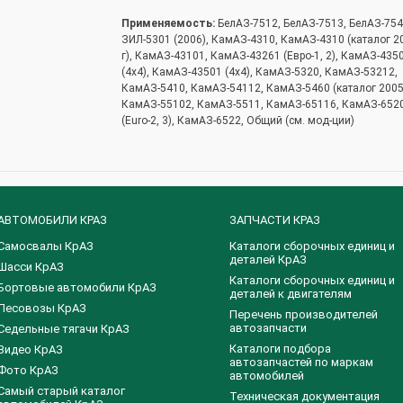
Применяемость:
БелАЗ-7512, БелАЗ-7513, БелАЗ-754
ЗИЛ-5301 (2006), КамАЗ-4310, КамАЗ-4310 (каталог 2
г), КамАЗ-43101, КамАЗ-43261 (Евро-1, 2), КамАЗ-435
(4х4), КамАЗ-43501 (4х4), КамАЗ-5320, КамАЗ-53212,
КамАЗ-5410, КамАЗ-54112, КамАЗ-5460 (каталог 2005 
КамАЗ-55102, КамАЗ-5511, КамАЗ-65116, КамАЗ-652
(Euro-2, 3), КамАЗ-6522, Общий (см. мод-ции)
АВТОМОБИЛИ КРАЗ
ЗАПЧАСТИ КРАЗ
Самосвалы КрАЗ
Каталоги сборочных единиц и
деталей КрАЗ
Шасси КрАЗ
​Каталоги сборочных единиц и
Бортовые автомобили КрАЗ
деталей к двигателям
Лесовозы КрАЗ
Перечень производителей
автозапчасти
Седельные тягачи КрАЗ
Каталоги подбора
Видео КрАЗ
автозапчастей по маркам
Фото КрАЗ
автомобилей
Самый старый каталог
Техническая документация