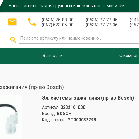
Банга - запчасти для грузовых и легковых автомобилей


(0536) 75-88-80
(0536) 77-77-45
(044
(067) 523-05-00
(0536) 77-77-36
(057

Запчасти
О компан
зажигания (пр-во Bosch)
Эл. системы зажигания (пр-во Bosch)
Артикул:
0232101030
Бренд:
BOSCH
Код товара:
УТ000032798