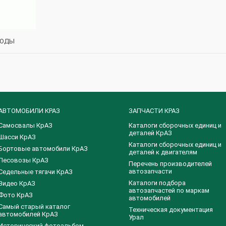
КОДЫ
АВТОМОБИЛИ КРАЗ
ЗАПЧАСТИ КРАЗ
Самосвалы КрАЗ
Каталоги сборочных единиц и
деталей КрАЗ
Шасси КрАЗ
​Каталоги сборочных единиц и
Бортовые автомобили КрАЗ
деталей к двигателям
Лесовозы КрАЗ
Перечень производителей
автозапчасти
Седельные тягачи КрАЗ
Каталоги подбора
Видео КрАЗ
автозапчастей по маркам
Фото КрАЗ
автомобилей
Самый старый каталог
Техническая документация
автомобилей КрАЗ
Урал
Исторический фотоальбом