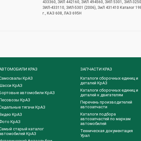
433360, ЗИЛ 442160, ЗИЛ 494560, ЗИЛ 5301, ЗИЛ-3250
ЗИЛ-433110, ЗИЛ-5301 (2006), ЗиЛ 431410 Каталог 19
г., КАЗ 608, ЛАЗ 695Н
АВТОМОБИЛИ КРАЗ
ЗАПЧАСТИ КРАЗ
Самосвалы КрАЗ
Каталоги сборочных единиц и
деталей КрАЗ
Шасси КрАЗ
​Каталоги сборочных единиц и
Бортовые автомобили КрАЗ
деталей к двигателям
Лесовозы КрАЗ
Перечень производителей
автозапчасти
Седельные тягачи КрАЗ
Каталоги подбора
Видео КрАЗ
автозапчастей по маркам
Фото КрАЗ
автомобилей
Самый старый каталог
Техническая документация
автомобилей КрАЗ
Урал
Исторический фотоальбом