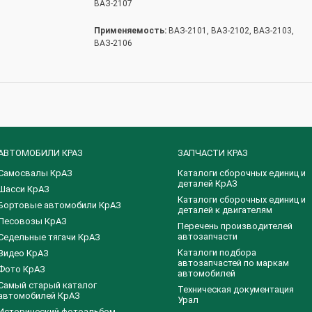
ВАЗ-2107
Применяемость:
ВАЗ-2101, ВАЗ-2102, ВАЗ-2103,
ВАЗ-2106
АВТОМОБИЛИ КРАЗ
ЗАПЧАСТИ КРАЗ
Самосвалы КрАЗ
Каталоги сборочных единиц и
деталей КрАЗ
Шасси КрАЗ
​Каталоги сборочных единиц и
Бортовые автомобили КрАЗ
деталей к двигателям
Лесовозы КрАЗ
Перечень производителей
автозапчасти
Седельные тягачи КрАЗ
Каталоги подбора
Видео КрАЗ
автозапчастей по маркам
Фото КрАЗ
автомобилей
Самый старый каталог
Техническая документация
автомобилей КрАЗ
Урал
Исторический фотоальбом