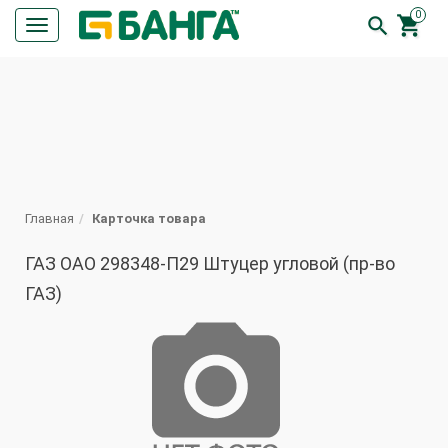
0


Кнопка
меню
ПОИСК
Главная
Карточка товара
ГАЗ ОАО 298348-П29 Штуцер угловой (пр-во
ГАЗ)