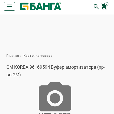
0


Кнопка
меню
ПОИСК
Главная
Карточка товара
GM KOREA 96169594 Буфер амортизатора (пр-
во GM)