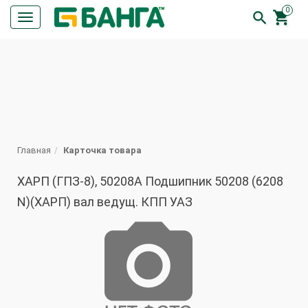
0


Кнопка
меню
ПОИСК
Главная
Карточка товара
ХАРП (ГПЗ-8), 50208А Подшипник 50208 (6208
N)(ХАРП) вал ведущ. КПП УАЗ