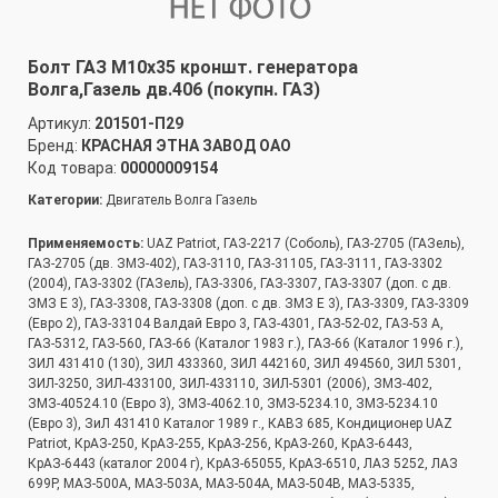
Болт ГАЗ М10х35 кроншт. генератора
Волга,Газель дв.406 (покупн. ГАЗ)
Артикул:
201501-П29
Бренд:
КРАСНАЯ ЭТНА ЗАВОД ОАО
Код товара:
00000009154
Категории:
Двигатель Волга Газель
Применяемость:
UAZ Patriot, ГАЗ-2217 (Соболь), ГАЗ-2705 (ГАЗель),
ГАЗ-2705 (дв. ЗМЗ-402), ГАЗ-3110, ГАЗ-31105, ГАЗ-3111, ГАЗ-3302
(2004), ГАЗ-3302 (ГАЗель), ГАЗ-3306, ГАЗ-3307, ГАЗ-3307 (доп. с дв.
ЗМЗ Е 3), ГАЗ-3308, ГАЗ-3308 (доп. с дв. ЗМЗ Е 3), ГАЗ-3309, ГАЗ-3309
(Евро 2), ГАЗ-33104 Валдай Евро 3, ГАЗ-4301, ГАЗ-52-02, ГАЗ-53 А,
ГАЗ-5312, ГАЗ-560, ГАЗ-66 (Каталог 1983 г.), ГАЗ-66 (Каталог 1996 г.),
ЗИЛ 431410 (130), ЗИЛ 433360, ЗИЛ 442160, ЗИЛ 494560, ЗИЛ 5301,
ЗИЛ-3250, ЗИЛ-433100, ЗИЛ-433110, ЗИЛ-5301 (2006), ЗМЗ-402,
ЗМЗ-40524.10 (Евро 3), ЗМЗ-4062.10, ЗМЗ-5234.10, ЗМЗ-5234.10
(Евро 3), ЗиЛ 431410 Каталог 1989 г., КАВЗ 685, Кондиционер UAZ
Patriot, КрАЗ-250, КрАЗ-255, КрАЗ-256, КрАЗ-260, КрАЗ-6443,
КрАЗ-6443 (каталог 2004 г), КрАЗ-65055, КрАЗ-6510, ЛАЗ 5252, ЛАЗ
699Р, МАЗ-500А, МАЗ-503А, МАЗ-504А, МАЗ-504В, МАЗ-5335,