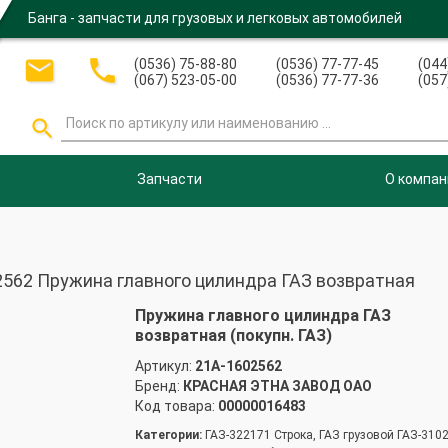
Банга - запчасти для грузовых и легковых автомобилей


(0536) 75-88-80
(0536) 77-77-45
(044
(067) 523-05-00
(0536) 77-77-36
(057

Запчасти
О компан
62 Пружина главного цилиндра ГАЗ возвратная
Пружина главного цилиндра ГАЗ
возвратная (покупн. ГАЗ)
Артикул:
21А-1602562
Бренд:
КРАСНАЯ ЭТНА ЗАВОД ОАО
Код товара:
00000016483
Категории:
ГАЗ-322171 Строка, ГАЗ грузовой ГАЗ-310