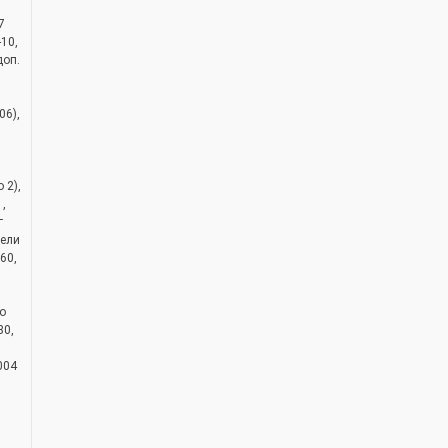
7
-10,
доп.
,
06),
 2),
,
г
зели
60,
о
80,
004