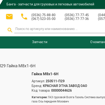
Банга - запчасти для грузовых и легковых автомобилей


(0536) 75-88-80
(0536) 77-77-45
(044
(067) 523-05-00
(0536) 77-77-36
(057

Запчасти
О компан
29 Гайка М8х1-6Н
Гайка М8х1-6Н
Артикул:
250511-П29
Бренд:
КРАСНАЯ ЭТНА ЗАВОД ОАО
Код товара:
00000044626
Категории:
ГАЗ грузовой Волга Газель Система выпус
газа Ось передняя Москвич