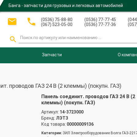
Банга - запчасти для грузовых и легковых автомобилей


(0536) 75-88-80
(0536) 77-77-45
(044
(067) 523-05-00
(0536) 77-77-36
(057

Запчасти
О компан
т. проводов ГАЗ 24 В (2 клеммы) (покупн. ГАЗ)
Панель соединит. проводов ГАЗ 24 В (2
клеммы) (покупн. ГАЗ)
Артикул:
14-3723000
Бренд:
ЛЭТЗ
Код товара:
00000009136
Категории:
ЗИЛ Электрооборудование Волга ГАЗ-221