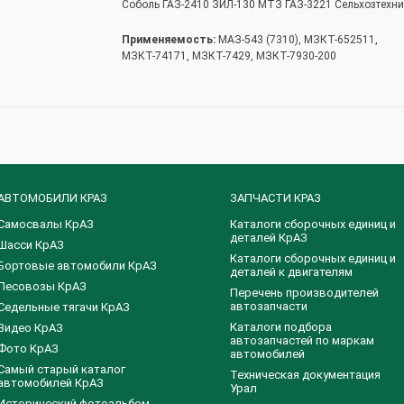
Соболь ГАЗ-2410 ЗИЛ-130 МТЗ ГАЗ-3221 Сельхозтехн
Применяемость:
МАЗ-543 (7310), МЗКТ-652511,
МЗКТ-74171, МЗКТ-7429, МЗКТ-7930-200
АВТОМОБИЛИ КРАЗ
ЗАПЧАСТИ КРАЗ
Самосвалы КрАЗ
Каталоги сборочных единиц и
деталей КрАЗ
Шасси КрАЗ
​Каталоги сборочных единиц и
Бортовые автомобили КрАЗ
деталей к двигателям
Лесовозы КрАЗ
Перечень производителей
автозапчасти
Седельные тягачи КрАЗ
Каталоги подбора
Видео КрАЗ
автозапчастей по маркам
Фото КрАЗ
автомобилей
Самый старый каталог
Техническая документация
автомобилей КрАЗ
Урал
Исторический фотоальбом