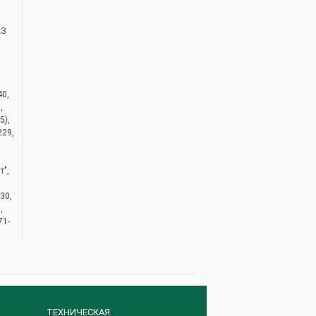
АЗ
40,
,
5),
229,
т",
30,
,
71-
ТЕХНИЧЕСКАЯ