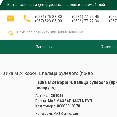
Банга - запчасти для грузовых и легковых автомобилей


(0536) 75-88-80
(0536) 77-77-45
(044
(067) 523-05-00
(0536) 77-77-36
(057

Запчасти
О компан
йка М24 коронч. пальца рулевого (пр-во
Гайка М24 коронч. пальца рулевого (пр
Беларусь)
Артикул:
251035
Бренд:
МАЗ МАЗЗАПЧАСТЬ РУП
Код товара:
00000018578
Категории:
МАЗ Ось передняя