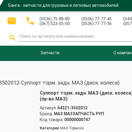
Банга - запчасти для грузовых и легковых автомобилей


(0536) 75-88-80
(0536) 77-77-45
(044
(067) 523-05-00
(0536) 77-77-36
(057

Запчасти
О компан
2012 Суппорт торм. задн. МАЗ (диск. колеса)
Суппорт торм. задн. МАЗ (диск. колеса
(пр-во МАЗ)
Артикул:
64221-3502012
Бренд:
МАЗ МАЗЗАПЧАСТЬ РУП
Код товара:
00000000747
Категории:
МАЗ Тормоза