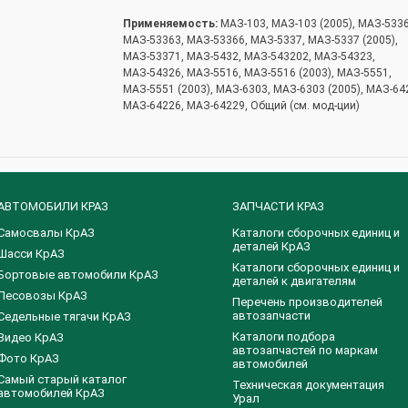
Применяемость:
МАЗ-103, МАЗ-103 (2005), МАЗ-5336
МАЗ-53363, МАЗ-53366, МАЗ-5337, МАЗ-5337 (2005),
МАЗ-53371, МАЗ-5432, МАЗ-543202, МАЗ-54323,
МАЗ-54326, МАЗ-5516, МАЗ-5516 (2003), МАЗ-5551,
МАЗ-5551 (2003), МАЗ-6303, МАЗ-6303 (2005), МАЗ-64
МАЗ-64226, МАЗ-64229, Общий (см. мод-ции)
АВТОМОБИЛИ КРАЗ
ЗАПЧАСТИ КРАЗ
Самосвалы КрАЗ
Каталоги сборочных единиц и
деталей КрАЗ
Шасси КрАЗ
​Каталоги сборочных единиц и
Бортовые автомобили КрАЗ
деталей к двигателям
Лесовозы КрАЗ
Перечень производителей
автозапчасти
Седельные тягачи КрАЗ
Каталоги подбора
Видео КрАЗ
автозапчастей по маркам
Фото КрАЗ
автомобилей
Самый старый каталог
Техническая документация
автомобилей КрАЗ
Урал