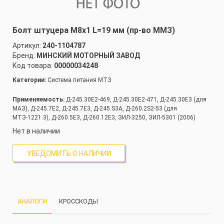
Болт штуцера М8х1 L=19 мм (пр-во ММЗ)
Артикул:
240-1104787
Бренд:
МИНСКИЙ МОТОРНЫЙ ЗАВОД
Код товара:
00000034248
Категории:
Система питания МТЗ
Применяемость:
Д-245.30Е2-469, Д-245.30Е2-471, Д-245.30Е3 (для
МАЗ), Д-245.7E2, Д-245.7E3, Д-245.S3A, Д-260.2S2-53 (для
МТЗ-1221.3), Д-260.5Е3, Д-260.12Е3, ЗИЛ-3250, ЗИЛ-5301 (2006)
Нет в наличии
УВЕДОМИТЬ О НАЛИЧИИ
АНАЛОГИ
КРОССКОДЫ