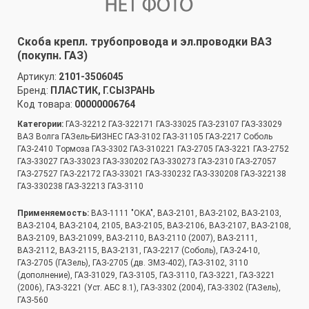
Скоба крепл. трубопровода и эл.проводки ВАЗ
(покупн. ГАЗ)
Артикул:
2101-3506045
Бренд:
ПЛАСТИК, Г.СЫЗРАНЬ
Код товара:
00000006764
Категории:
ГАЗ-32212 ГАЗ-322171 ГАЗ-33025 ГАЗ-23107 ГАЗ-33029
ВАЗ Волга ГАЗель-БИЗНЕС ГАЗ-3102 ГАЗ-31105 ГАЗ-2217 Соболь
ГАЗ-2410 Тормоза ГАЗ-3302 ГАЗ-310221 ГАЗ-2705 ГАЗ-3221 ГАЗ-2752
ГАЗ-33027 ГАЗ-33023 ГАЗ-330202 ГАЗ-330273 ГАЗ-2310 ГАЗ-27057
ГАЗ-27527 ГАЗ-22172 ГАЗ-33021 ГАЗ-330232 ГАЗ-330208 ГАЗ-322138
ГАЗ-330238 ГАЗ-32213 ГАЗ-3110
Применяемость:
ВАЗ-1111 "ОКА", ВАЗ-2101, ВАЗ-2102, ВАЗ-2103,
ВАЗ-2104, ВАЗ-2104, 2105, ВАЗ-2105, ВАЗ-2106, ВАЗ-2107, ВАЗ-2108,
ВАЗ-2109, ВАЗ-21099, ВАЗ-2110, ВАЗ-2110 (2007), ВАЗ-2111,
ВАЗ-2112, ВАЗ-2115, ВАЗ-2131, ГАЗ-2217 (Соболь), ГАЗ-24-10,
ГАЗ-2705 (ГАЗель), ГАЗ-2705 (дв. ЗМЗ-402), ГАЗ-3102, 3110
(дополнение), ГАЗ-31029, ГАЗ-3105, ГАЗ-3110, ГАЗ-3221, ГАЗ-3221
(2006), ГАЗ-3221 (Уст. АБС 8.1), ГАЗ-3302 (2004), ГАЗ-3302 (ГАЗель),
ГАЗ-560