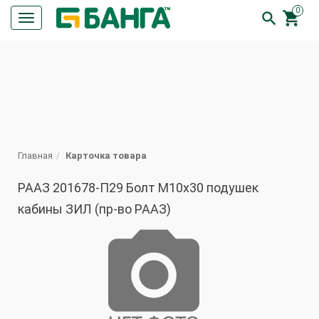
0


Кнопка
меню
ПОИСК
Главная
Карточка товара
РААЗ 201678-П29 Болт М10х30 подушек
кабины ЗИЛ (пр-во РААЗ)