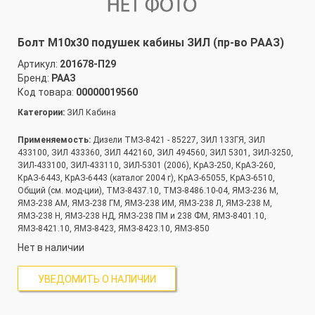
Болт М10х30 подушек кабины ЗИЛ (пр-во РААЗ)
Артикул:
201678-П29
Бренд:
РААЗ
Код товара:
00000019560
Категории:
ЗИЛ Кабина
Применяемость:
Дизели ТМЗ-8421 - 85227, ЗИЛ 133ГЯ, ЗИЛ
433100, ЗИЛ 433360, ЗИЛ 442160, ЗИЛ 494560, ЗИЛ 5301, ЗИЛ-3250,
ЗИЛ-433100, ЗИЛ-433110, ЗИЛ-5301 (2006), КрАЗ-250, КрАЗ-260,
КрАЗ-6443, КрАЗ-6443 (каталог 2004 г), КрАЗ-65055, КрАЗ-6510,
Общий (см. мод-ции), ТМЗ-8437.10, ТМЗ-8486.10-04, ЯМЗ-236 М,
ЯМЗ-238 АМ, ЯМЗ-238 ГМ, ЯМЗ-238 ИМ, ЯМЗ-238 Л, ЯМЗ-238 М,
ЯМЗ-238 Н, ЯМЗ-238 НД, ЯМЗ-238 ПМ и 238 ФМ, ЯМЗ-8401.10,
ЯМЗ-8421.10, ЯМЗ-8423, ЯМЗ-8423.10, ЯМЗ-850
Нет в наличии
УВЕДОМИТЬ О НАЛИЧИИ