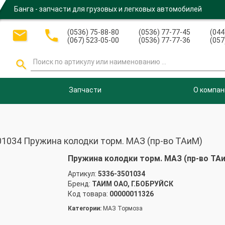
Банга - запчасти для грузовых и легковых автомобилей


(0536) 75-88-80
(0536) 77-77-45
(044
(067) 523-05-00
(0536) 77-77-36
(057

Запчасти
О компан
1034 Пружина колодки торм. МАЗ (пр-во ТАиМ)
Пружина колодки торм. МАЗ (пр-во ТА
Артикул:
5336-3501034
Бренд:
ТАИМ ОАО, Г.БОБРУЙСК
Код товара:
00000011326
Категории:
МАЗ Тормоза