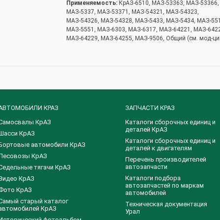
Применяемость:
КрАЗ-6510, МАЗ-53363, МАЗ-53366,
МАЗ-5337, МАЗ-53371, МАЗ-54321, МАЗ-54323,
МАЗ-54326, МАЗ-54328, МАЗ-5433, МАЗ-5434, МАЗ-55
МАЗ-5551, МАЗ-6303, МАЗ-6317, МАЗ-64221, МАЗ-642
МАЗ-64229, МАЗ-64255, МАЗ-9506, Общий (см. мод-ци
АВТОМОБИЛИ КРАЗ
ЗАПЧАСТИ КРАЗ
Самосвалы КрАЗ
Каталоги сборочных единиц и
деталей КрАЗ
Шасси КрАЗ
​Каталоги сборочных единиц и
Бортовые автомобили КрАЗ
деталей к двигателям
Лесовозы КрАЗ
Перечень производителей
автозапчасти
Седельные тягачи КрАЗ
Каталоги подбора
Видео КрАЗ
автозапчастей по маркам
Фото КрАЗ
автомобилей
Самый старый каталог
Техническая документация
автомобилей КрАЗ
Урал
Исторический фотоальбом