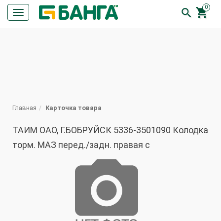
0


Кнопка
меню
ПОИСК
Главная
Карточка товара
ТАИМ ОАО, Г.БОБРУЙСК 5336-3501090 Колодка
торм. МАЗ перед./задн. правая с