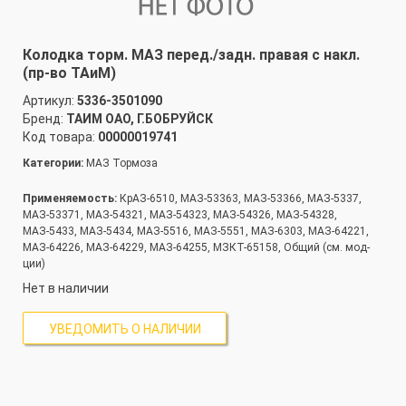
Колодка торм. МАЗ перед./задн. правая с накл.
(пр-во ТАиМ)
Артикул:
5336-3501090
Бренд:
ТАИМ ОАО, Г.БОБРУЙСК
Код товара:
00000019741
Категории:
МАЗ Тормоза
Применяемость:
КрАЗ-6510, МАЗ-53363, МАЗ-53366, МАЗ-5337,
МАЗ-53371, МАЗ-54321, МАЗ-54323, МАЗ-54326, МАЗ-54328,
МАЗ-5433, МАЗ-5434, МАЗ-5516, МАЗ-5551, МАЗ-6303, МАЗ-64221,
МАЗ-64226, МАЗ-64229, МАЗ-64255, МЗКТ-65158, Общий (см. мод-
ции)
Нет в наличии
УВЕДОМИТЬ О НАЛИЧИИ