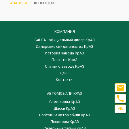
АНАЛОГИ
КРОССКОДЫ
КОМПАНИЯ
БАНГА - официальный дилер КрАЗ
Дилерские свидетельства КрАЗ
История завода КрАЗ
Плакаты КрАЗ
Статьи о заводе КрАЗ
Цены
Контакты

АВТОМОБИЛИ КРАЗ

Самосвалы КрАЗ
Шасси КрАЗ
VIN
Бортовые автомобили КрАЗ
Лесовозы КрАЗ
Седельные тягачи КрАЗ