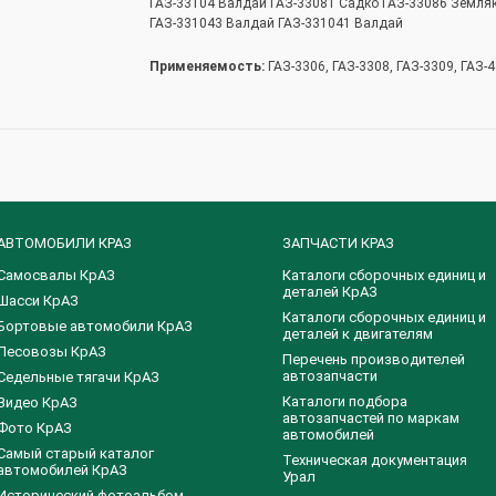
ГАЗ-33104 Валдай ГАЗ-33081 Садко ГАЗ-33086 Земля
ГАЗ-331043 Валдай ГАЗ-331041 Валдай
Применяемость:
ГАЗ-3306, ГАЗ-3308, ГАЗ-3309, ГАЗ-
АВТОМОБИЛИ КРАЗ
ЗАПЧАСТИ КРАЗ
Самосвалы КрАЗ
Каталоги сборочных единиц и
деталей КрАЗ
Шасси КрАЗ
​Каталоги сборочных единиц и
Бортовые автомобили КрАЗ
деталей к двигателям
Лесовозы КрАЗ
Перечень производителей
автозапчасти
Седельные тягачи КрАЗ
Каталоги подбора
Видео КрАЗ
автозапчастей по маркам
Фото КрАЗ
автомобилей
Самый старый каталог
Техническая документация
автомобилей КрАЗ
Урал
Исторический фотоальбом