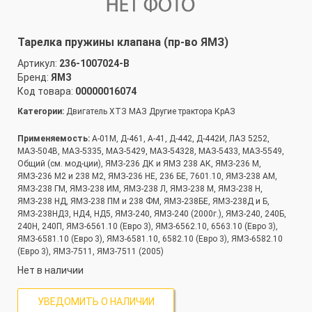
Тарелка пружины клапана (пр-во ЯМЗ)
Артикул:
236-1007024-В
Бренд:
ЯМЗ
Код товара:
00000016074
Категории:
Двигатель ХТЗ МАЗ Другие трактора КрАЗ
Применяемость:
А-01М, Д-461, А-41, Д-442, Д-442И, ЛАЗ 5252,
МАЗ-504В, МАЗ-5335, МАЗ-5429, МАЗ-54328, МАЗ-5433, МАЗ-5549,
Общий (см. мод-ции), ЯМЗ-236 ДК и ЯМЗ 238 АК, ЯМЗ-236 М,
ЯМЗ-236 М2 и 238 М2, ЯМЗ-236 НЕ, 236 БЕ, 7601.10, ЯМЗ-238 АМ,
ЯМЗ-238 ГМ, ЯМЗ-238 ИМ, ЯМЗ-238 Л, ЯМЗ-238 М, ЯМЗ-238 Н,
ЯМЗ-238 НД, ЯМЗ-238 ПМ и 238 ФМ, ЯМЗ-238БЕ, ЯМЗ-238Д и Б,
ЯМЗ-238НД3, НД4, НД5, ЯМЗ-240, ЯМЗ-240 (2000г.), ЯМЗ-240, 240Б,
240Н, 240П, ЯМЗ-6561.10 (Евро 3), ЯМЗ-6562.10, 6563.10 (Евро 3),
ЯМЗ-6581.10 (Евро 3), ЯМЗ-6581.10, 6582.10 (Евро 3), ЯМЗ-6582.10
(Евро 3), ЯМЗ-7511, ЯМЗ-7511 (2005)
Нет в наличии
УВЕДОМИТЬ О НАЛИЧИИ