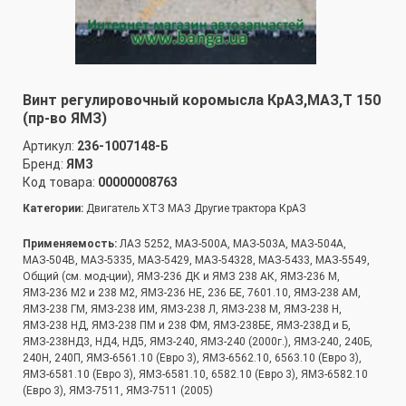
Винт регулировочный коромысла КрАЗ,МАЗ,Т 150
(пр-во ЯМЗ)
Артикул:
236-1007148-Б
Бренд:
ЯМЗ
Код товара:
00000008763
Категории:
Двигатель ХТЗ МАЗ Другие трактора КрАЗ
Применяемость:
ЛАЗ 5252, МАЗ-500А, МАЗ-503А, МАЗ-504А,
МАЗ-504В, МАЗ-5335, МАЗ-5429, МАЗ-54328, МАЗ-5433, МАЗ-5549,
Общий (см. мод-ции), ЯМЗ-236 ДК и ЯМЗ 238 АК, ЯМЗ-236 М,
ЯМЗ-236 М2 и 238 М2, ЯМЗ-236 НЕ, 236 БЕ, 7601.10, ЯМЗ-238 АМ,
ЯМЗ-238 ГМ, ЯМЗ-238 ИМ, ЯМЗ-238 Л, ЯМЗ-238 М, ЯМЗ-238 Н,
ЯМЗ-238 НД, ЯМЗ-238 ПМ и 238 ФМ, ЯМЗ-238БЕ, ЯМЗ-238Д и Б,
ЯМЗ-238НД3, НД4, НД5, ЯМЗ-240, ЯМЗ-240 (2000г.), ЯМЗ-240, 240Б,
240Н, 240П, ЯМЗ-6561.10 (Евро 3), ЯМЗ-6562.10, 6563.10 (Евро 3),
ЯМЗ-6581.10 (Евро 3), ЯМЗ-6581.10, 6582.10 (Евро 3), ЯМЗ-6582.10
(Евро 3), ЯМЗ-7511, ЯМЗ-7511 (2005)