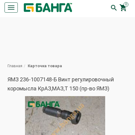
0


Кнопка
меню
ПОИСК
Главная
Карточка товара
ЯМЗ 236-1007148-Б Винт регулировочный
коромысла КрАЗ,МАЗ,Т 150 (пр-во ЯМЗ)