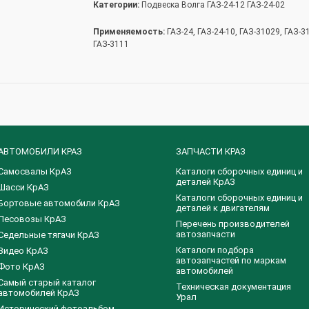
Категории:
Подвеска Волга ГАЗ-24-12 ГАЗ-24-02
Применяемость:
ГАЗ-24, ГАЗ-24-10, ГАЗ-31029, ГАЗ-3
ГАЗ-3111
АВТОМОБИЛИ КРАЗ
ЗАПЧАСТИ КРАЗ
Самосвалы КрАЗ
Каталоги сборочных единиц и
деталей КрАЗ
Шасси КрАЗ
​Каталоги сборочных единиц и
Бортовые автомобили КрАЗ
деталей к двигателям
Лесовозы КрАЗ
Перечень производителей
автозапчасти
Седельные тягачи КрАЗ
Каталоги подбора
Видео КрАЗ
автозапчастей по маркам
Фото КрАЗ
автомобилей
Самый старый каталог
Техническая документация
автомобилей КрАЗ
Урал
Исторический фотоальбом