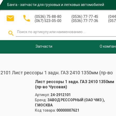
Банга - запчасти для грузовых и легковых автомобилей


(0536) 75-88-80
(0536) 77-77-45
(044
(067) 523-05-00
(0536) 77-77-36
(057

Запчасти
О компан
01 Лист рессоры 1 задн. ГАЗ 2410 1350мм (пр-во
Лист рессоры 1 задн. ГАЗ 2410 1350мм
(пр-во Чусовая)
Артикул:
24-2912101
Бренд:
ЗАВОД РЕССОРНЫЙ (ОАО ЧМЗ ),
Г.МОСКВА
Код товара:
00000007621