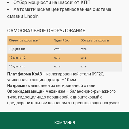
Отбор мощности на шасси: от КПП
Автоматическая централизованная система
смазки Lincoln
САМОСВАЛЬНОЕ ОБОРУДОВАНИЕ:
3
Объем платформы, м
Задний борт
Обогрев платформы
10,5 для тип 1
есть
есть
12 для тип 2
есть
есть
16 для тип 3
есть
есть
Платформа КрАЗ
– из легированной стали 09Г2С,
усиленная, толщина днища – 10 мм.
Надрамник
выполнен из легированной стали.
Опрокидывающий механизм
– балансирно-рычажного
типа; гидроцилиндр поршневой, одноштоковый с
предохранительным клапаном от превышающих нагрузок.
КОМПАНИЯ