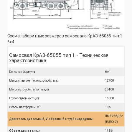
Схема габаритных размеров самосвала КрАЗ-65055 тип 1
6x4
Самосвал КрАЗ-65055 тип 1 - Техническая
характеристика
Колесная формула
6x4
Масса снаряженного автомобиля, кг
12300
Масса автомобиля полная, кг
28400
Грузоподъемность, кг
16000
3
Объем платформы, м
10,5
ЯМЗ-238ДЕ2
Двигатель дизельный, V-образный с турбонаддувом
(EURO-2)
Объем двигателя, л
14,86