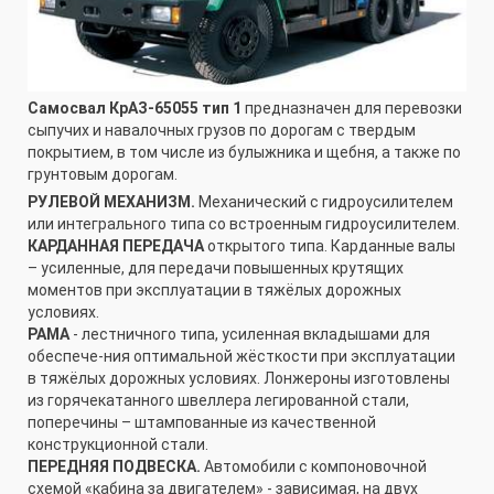
Самосвал КрАЗ-65055 тип 1
предназначен для перевозки
сыпучих и навалочных грузов по дорогам с твердым
покрытием, в том числе из булыжника и щебня, а также по
грунтовым дорогам.
РУЛЕВОЙ МЕХАНИЗМ.
Механический с гидроусилителем
или интегрального типа со встроенным гидроусилителем.
КАРДАННАЯ ПЕРЕДАЧА
открытого типа. Карданные валы
– усиленные, для передачи повышенных крутящих
моментов при эксплуатации в тяжёлых дорожных
условиях.
РАМА
- лестничного типа, усиленная вкладышами для
обеспече-ния оптимальной жёсткости при эксплуатации
в тяжёлых дорожных условиях. Лонжероны изготовлены
из горячекатанного швеллера легированной стали,
поперечины – штампованные из качественной
конструкционной стали.
ПЕРЕДНЯЯ ПОДВЕСКА.
Автомобили с компоновочной
схемой «кабина за двигателем» - зависимая, на двух