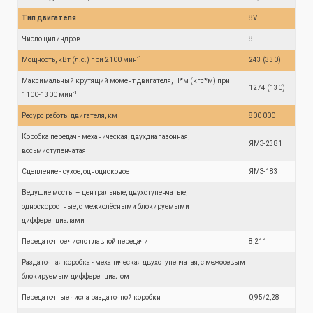
Тип двигателя
8V
Число цилиндров
8
-1
Мощность, кВт (л.с.) при 2100 мин
243 (330)
Максимальный крутящий момент двигателя, Н*м (кгс*м) при
1274 (130)
-1
1100-1300 мин
Ресурс работы двигателя, км
800 000
Коробка передач - механическая, двухдиапазонная,
ЯМЗ-2381
восьмиступенчатая
Сцепление - сухое, однодисковое
ЯМЗ-183
Ведущие мосты – центральные, двухступенчатые,
односкоростные, с межколёсными блокируемыми
дифференциалами
Передаточное число главной передачи
8,211
Раздаточная коробка - механическая двухступенчатая, с межосевым
блокируемым дифференциалом
Передаточные числа раздаточной коробки
0,95/2,28