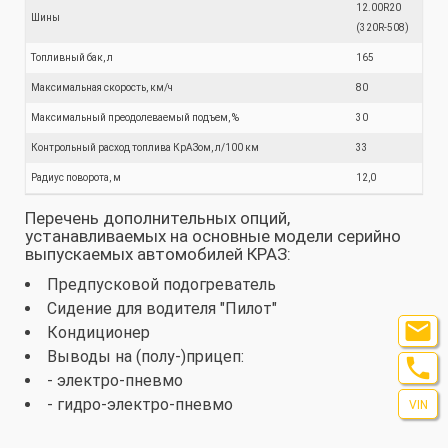
12.00R20
Шины
(320R-508)
Топливный бак, л
165
Максимальная скорость, км/ч
80
Максимальный преодолеваемый подъем, %
30
Контрольный расход топлива КрАЗом, л/100 км
33
Радиус поворота, м
12,0
Перечень дополнительных опций,
устанавливаемых на основные модели серийно
выпускаемых автомобилей КРАЗ:
Предпусковой подогреватель
Сидение для водителя "Пилот"

Кондиционер
Выводы на (полу-)прицеп:

- электро-пневмо
- гидро-электро-пневмо
VIN