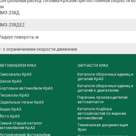
Контрольный расход топлива КрАЗом при постоянной скорости 60 
км
ЯМЗ-238Д
ЯМЗ-238ДЕ2
Радиус поворота, м
*- с ограничением скорости движения
АВТОМОБИЛИ КРАЗ
ЗАПЧАСТИ КРАЗ
Самосвалы КрАЗ
Каталоги сборочных единиц и
деталей КрАЗ
Шасси КрАЗ
​Каталоги сборочных единиц и
Бортовые автомобили КрАЗ
деталей к двигателям
Лесовозы КрАЗ
Перечень производителей
автозапчасти
Седельные тягачи КрАЗ
Каталоги подбора
Видео КрАЗ
автозапчастей по маркам
Фото КрАЗ
автомобилей
Самый старый каталог
Техническая документация
автомобилей КрАЗ
Урал
Исторический фотоальбом