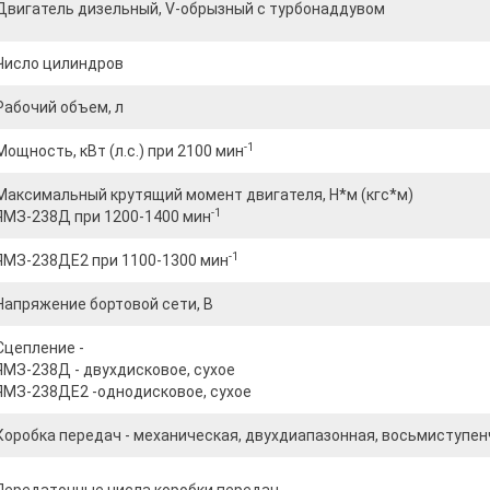
Двигатель дизельный, V-обрызный с турбонаддувом
Число цилиндров
Рабочий объем, л
-1
Мощность, кВт (л.с.) при 2100 мин
Максимальный крутящий момент двигателя, Н*м (кгс*м)
-1
ЯМЗ-238Д при 1200-1400 мин
-1
ЯМЗ-238ДЕ2 при 1100-1300 мин
Напряжение бортовой сети, В
Сцепление -
ЯМЗ-238Д - двухдисковое, сухое
ЯМЗ-238ДЕ2 -однодисковое, сухое
Коробка передач - механическая, двухдиапазонная, восьмиступе