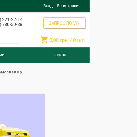
Вход
Регистрация
) 221-22-14
ЗАПРОС ПО VIN
) 780-50-88

0,00
грн. /
0
шт.
ии
Гараж
АЗ-65032-044(043)