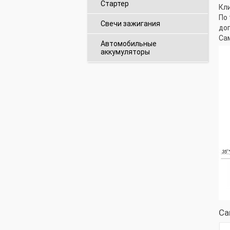
Стартер
Кли
По
Свечи зажигания
до
Са
Автомобильные
аккумуляторы
Cа