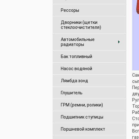
Рессоры
Дворники (щетки
стеклоочистителя)
Автомобильные

радиаторы
Бак топливный
Насос водяной
Са
Лямбда зонд
сып
Пер
Глушитель
дв
Ру
ГРМ (ремни, ролики)
То
Ра
Подшипник ступицы
Ст
пр
Поршневой комплект
Вс
газ