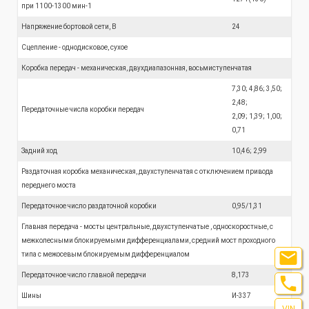
при 1100-1300 мин-1
Напряжение бортовой сети, В
24
Сцепление - однодисковое, сухое
Коробка передач - механическая, двухдиапазонная, восьмиступенчатая
7,30; 4,86; 3,50;
2,48;
Передаточные числа коробки передач
2,09; 1,39; 1,00;
0,71
Задний ход
10,46; 2,99
Раздаточная коробка механическая, двухступенчатая с отключением привода
переднего моста
Передаточное число раздаточной коробки
0,95/1,31
Главная передача - мосты центральные, двухступенчатые , односкоростные, с
межколесными блокируемыми дифференциалами, средний мост проходного

типа с межосевым блокируемым дифференциалом
Передаточное число главной передачи
8,173

Шины
И-337
VIN