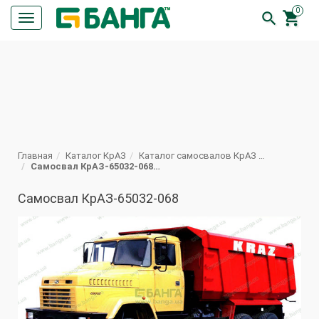
0


Кнопка
меню
ПОИСК
Главная
Каталог КрАЗ
Каталог самосвалов КрАЗ Техническая характеристика
Самосвал КрАЗ-65032-068 с усиленной задней подвеской
Самосвал КрАЗ-65032-068