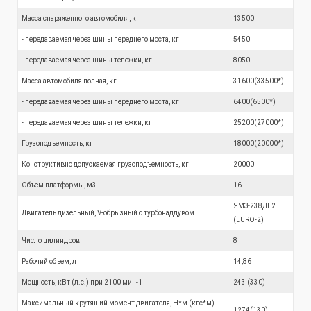
Масса снаряженного автомобиля, кг
13500
- передаваемая через шины переднего моста, кг
5450
- передаваемая через шины тележки, кг
8050
Масса автомобиля полная, кг
31600(33500*)
- передаваемая через шины переднего моста, кг
6400(6500*)
- передаваемая через шины тележки, кг
25200(27000*)
Грузоподъемность, кг
18000(20000*)
Конструктивно допускаемая грузоподъемность, кг
20000
Объем платформы, м3
16
ЯМЗ-238ДЕ2
Двигатель дизельный, V-обрызный с турбонаддувом
(EURO-2)
Число цилиндров
8
Рабочий объем, л
14,86
Мощность, кВт (л.с.) при 2100 мин-1
243 (330)
Максимальный крутящий момент двигателя, Н*м (кгс*м)
1274(130)