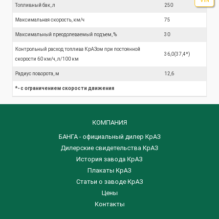
Топливный бак, л
250
Максимальная скорость, км/ч
75
Максимальный преодолеваемый подъем, %
30
Контрольный расход топлива КрАЗом при постоянной
36,0(37,4*)
скорости 60 км/ч, л/100 км
Радиус поворота, м
12,6
*- с ограничением скорости движения
КОМПАНИЯ
БАНГА - официальный дилер КрАЗ
Дилерские свидетельства КрАЗ
История завода КрАЗ
Плакаты КрАЗ
Статьи о заводе КрАЗ
Цены
Контакты