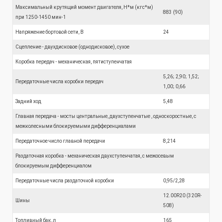
Максимальный крутящий момент двигателя, Н*м (кгс*м)
883 (90)
при 1250-1450 мин-1
Напряжение бортовой сети, В
24
Сцепление - двухдисковое (однодисковое), сухое
Коробка передач - механическая, пятиступенчатая
5,26; 2,90; 1,52;
Передаточные числа коробки передач
1,00; 0,66
Задний ход
5,48
Главная передача - мосты центральные, двухступенчатые , односкоростные, с
межколесными блокируемыми дифференциалами
Передаточное число главной передачи
8,214
Раздаточная коробка - механическая двухступенчатая, с межосевым
блокируемым дифференциалом
Передаточные числа раздаточной коробки
0,95/2,28
12.00R20 (320R-
Шины
508)
Топливный бак, л
165