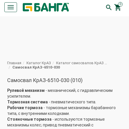
0


Кнопка
меню
ПОИСК
Главная
Каталог КрАЗ
Каталог самосвалов КрАЗ Техническая характеристика
Самосвал КрАЗ-6510-030
Самосвал КрАЗ-6510-030 (010)
Рулевой механизм
- механический, с гидравлическим
усилителем.
Тормозная система
- пневматического типа.
Рабочие тормоза
- тормозные механизмы барабанного
типа, с внутренними колодками.
Стояночные тормоза
- используются тормозные
механизмы колес; привод пневматический с