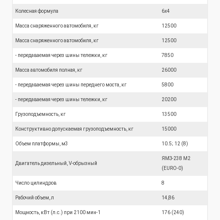
Колесная формула
6x4
Масса снаряженного автомобиля, кг
12500
Масса снаряженного автомобиля, кг
12500
- передаваемая через шины тележки, кг
7850
Масса автомобиля полная, кг
26000
- передаваемая через шины переднего моста, кг
5800
- передаваемая через шины тележки, кг
20200
Грузоподъемность, кг
13500
Конструктивно допускаемая грузоподъемность, кг
15000
Объем платформы, м3
10.5; 12 (8)
ЯМЗ-238 М2
Двигатель дизельный, V-обрызный
(EURO-0)
Число цилиндров
8
Рабочий объем, л
14,86
Мощность, кВт (л.с.) при 2100 мин-1
176 (240)