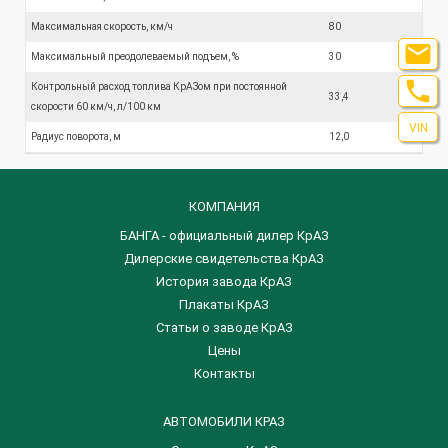
Максимальная скорость, км/ч
80

Максимальный преодолеваемый подъем, %
30

Контрольный расход топлива КрАЗом при постоянной
33,4
скорости 60 км/ч, л/100 км
VIN
Радиус поворота, м
12,0
КОМПАНИЯ
БАНГА - официальный дилер КрАЗ
Дилерские свидетельства КрАЗ
История завода КрАЗ
Плакаты КрАЗ
Статьи о заводе КрАЗ
Цены
Контакты
АВТОМОБИЛИ КРАЗ