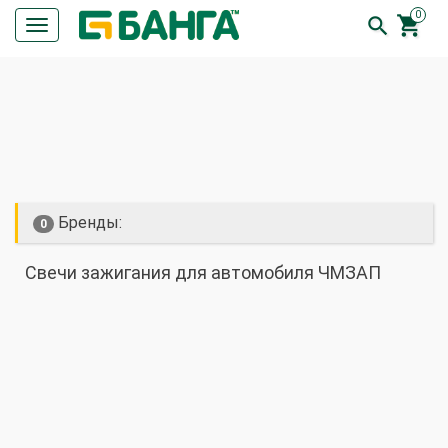
0


Кнопка
меню
ПОИСК
Бренды:
0
Свечи зажигания для автомобиля ЧМЗАП