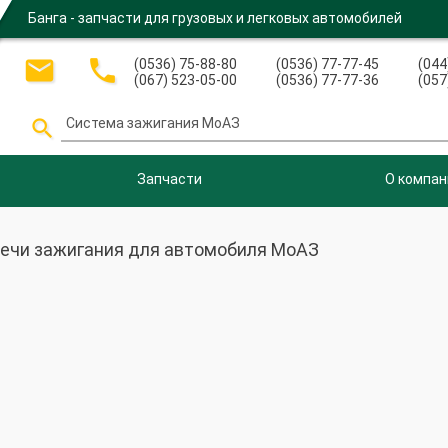
Банга - запчасти для грузовых и легковых автомобилей


(0536) 75-88-80
(0536) 77-77-45
(044
(067) 523-05-00
(0536) 77-77-36
(057

Запчасти
О компан
ечи зажигания для автомобиля МоАЗ