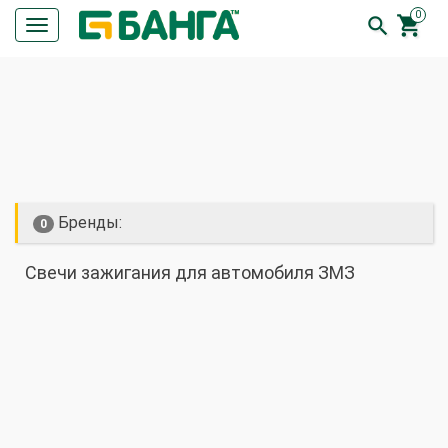
0


Кнопка
меню
ПОИСК
Бренды:
0
Свечи зажигания для автомобиля ЗМЗ